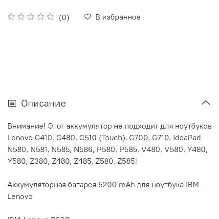
В избранное
(0)
Описание
Внимание! Этот аккумулятор не подходит для ноутбуков
Lenovo G410, G480, G510 (Touch), G700, G710, IdeaPad
N580, N581, N585, N586, P580, P585, V480, V580, Y480,
Y580, Z380, Z480, Z485, Z580, Z585!
Аккумуляторная батарея 5200 mAh для ноутбука IBM-
Lenovo