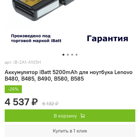
арт.
iB-2A1-A105H
Аккумулятор iBatt 5200mAh для ноутбука Lenovo
B480, B485, B490, B580, B585
-26%
4 537 ₽
6 132 ₽
В корзину
Купить в 1 клик