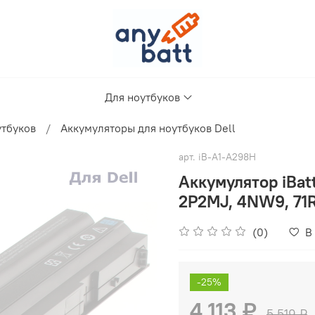
Для ноутбуков
утбуков
Аккумуляторы для ноутбуков Dell
арт.
iB-A1-A298H
Аккумулятор iBat
2P2MJ, 4NW9, 71
(0)
В
-25%
4 113 ₽
5 519 ₽