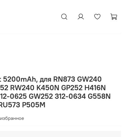
tt 5200mAh, для RN873 GW240
952 RW240 K450N GP252 H416N
312-0625 GW252 312-0634 G558N
 RU573 P505M
 избранное