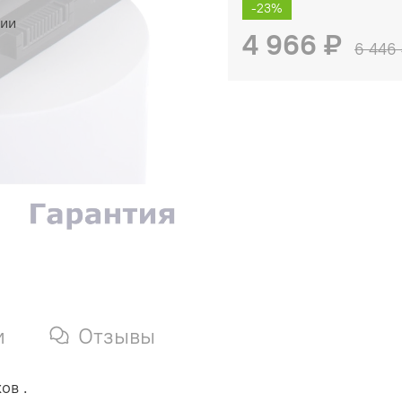
-23%
чии
4 966 ₽
6 446
и
Отзывы
ов .