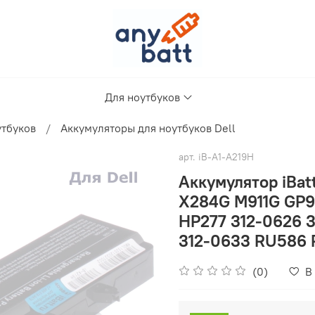
Для ноутбуков
утбуков
Аккумуляторы для ноутбуков Dell
арт.
iB-A1-A219H
Аккумулятор iBa
X284G M911G GP
HP277 312-0626 
312-0633 RU586
(0)
В