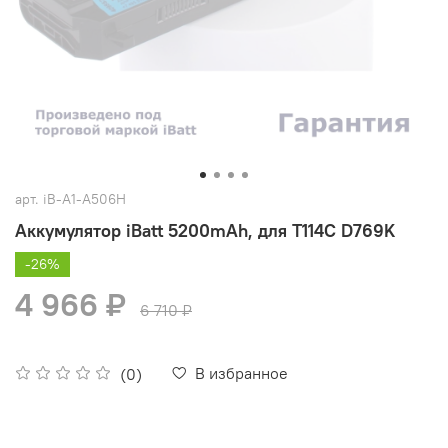
арт.
iB-A1-A506H
Аккумулятор iBatt 5200mAh, для T114C D769K
-26%
4 966 ₽
6 710 ₽
В избранное
(0)