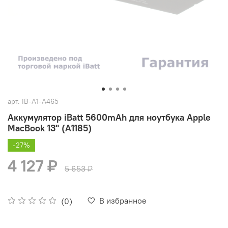
арт.
iB-A1-A465
Аккумулятор iBatt 5600mAh для ноутбука Apple
MacBook 13" (A1185)
-27%
4 127 ₽
5 653 ₽
В избранное
(0)