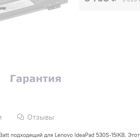
чии
и
Отзывы
att подходящий для Lenovo IdeaPad 530S-15IKB. Это