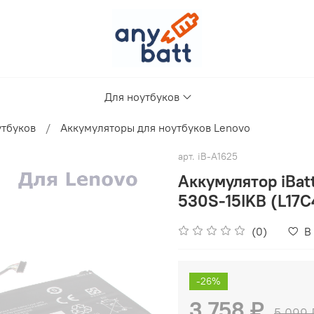
Для ноутбуков
утбуков
Аккумуляторы для ноутбуков Lenovo
арт.
iB-A1625
Аккумулятор iBat
530S-15IKB (L17
(0)
В
-26%
3 758 ₽
5 099 