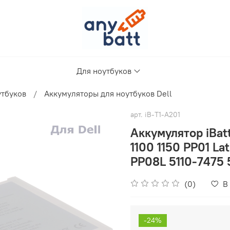
Для ноутбуков
утбуков
Аккумуляторы для ноутбуков Dell
арт.
iB-T1-A201
Аккумулятор iBat
1100 1150 PP01 La
PP08L 5110-7475 
(0)
В
-24%