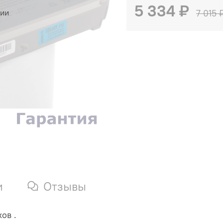
5 334 ₽
чии
7 015 
и
Отзывы
ов .