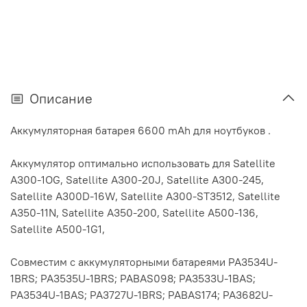
Описание
Аккумуляторная батарея 6600 mAh для ноутбуков .
Аккумулятор оптимально использовать для Satellite
A300-1OG, Satellite A300-20J, Satellite A300-245,
Satellite A300D-16W, Satellite A300-ST3512, Satellite
A350-11N, Satellite A350-200, Satellite A500-136,
Satellite A500-1G1,
Совместим с аккумуляторными батареями PA3534U-
1BRS; PA3535U-1BRS; PABAS098; PA3533U-1BAS;
PA3534U-1BAS; PA3727U-1BRS; PABAS174; PA3682U-