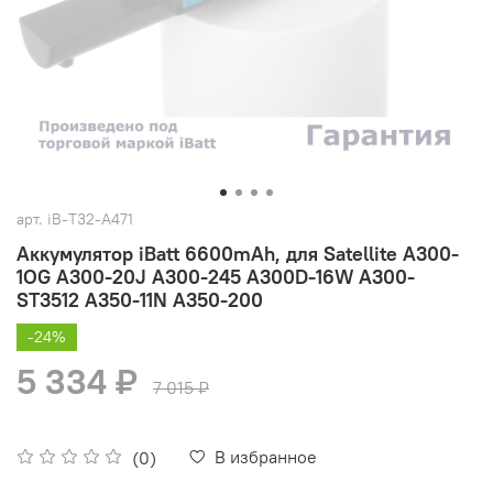
арт.
iB-T32-A471
Аккумулятор iBatt 6600mAh, для Satellite A300-
1OG A300-20J A300-245 A300D-16W A300-
ST3512 A350-11N A350-200
-24%
5 334 ₽
7 015 ₽
В избранное
(0)