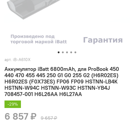
арт.
iB-A610X
Аккумулятор iBatt 6800mAh, для ProBook 450
440 470 455 445 250 G1 G0 255 G2 (H6R02ES)
H6R02ES (F0X73ES) FP06 FP09 HSTNN-LB4K
HSTNN-W94C HSTNN-W93C HSTNN-YB4J
708457-001 H6L26AA H6L27AA
-29%
6 857 ₽
9 657 ₽