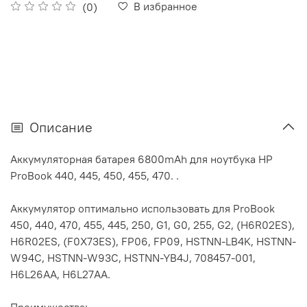
В избранное
(0)
Описание
Аккумуляторная батарея 6800mAh для ноутбука HP
ProBook 440, 445, 450, 455, 470. .
Аккумулятор оптимально использовать для ProBook
450, 440, 470, 455, 445, 250, G1, G0, 255, G2, (H6R02ES),
H6R02ES, (F0X73ES), FP06, FP09, HSTNN-LB4K, HSTNN-
W94C, HSTNN-W93C, HSTNN-YB4J, 708457-001,
H6L26AA, H6L27AA.
Преимущества: