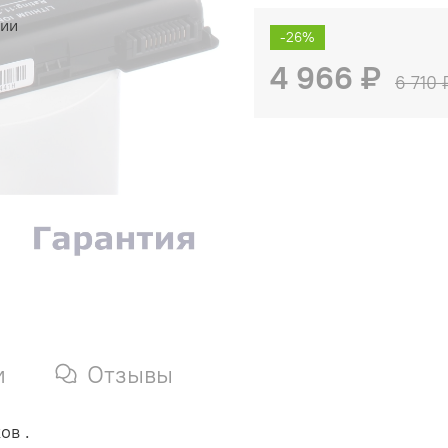
чии
-26%
4 966 ₽
6 710 
и
Отзывы
ов .