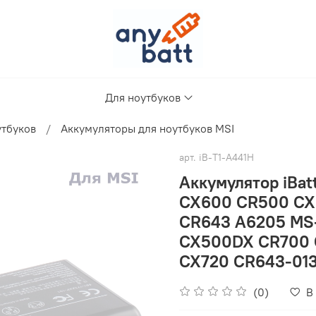
Для ноутбуков
утбуков
Аккумуляторы для ноутбуков MSI
арт.
iB-T1-A441H
Аккумулятор iBa
CX600 CR500 CX
CR643 A6205 MS-
CX500DX CR700 
CX720 CR643-01
(0)
В