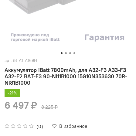
арт.
iB-A1-A169H
Аккумулятор iBatt 7800mAh, для A32-F3 A33-F3
A32-F2 BAT-F3 90-NI11B1000 15G10N353630 70R-
NI81B1000
-21%
6 497 ₽
8 225 ₽
В избранное
(0)