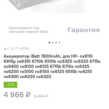
арт.
iB-T1-A313H
Аккумулятор iBatt 7800mAh, для HP- nx6110
6910p nx6310 6710b 6510b nc6320 nc6220 6715s
nc6400 nc6120 nx6125 6715b 6710s nx6325
nx6200 nx5100 nc6100 nx6120 6515b nc6210
nx6300 nc6200 nx6320
-20%
4 966 ₽
6 206 ₽