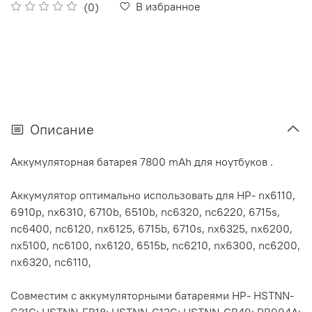
В избранное
(0)
Описание
Аккумуляторная батарея 7800 mAh для ноутбуков .
Аккумулятор оптимально использовать для HP- nx6110,
6910p, nx6310, 6710b, 6510b, nc6320, nc6220, 6715s,
nc6400, nc6120, nx6125, 6715b, 6710s, nx6325, nx6200,
nx5100, nc6100, nx6120, 6515b, nc6210, nx6300, nc6200,
nx6320, nc6110,
Совместим с аккумуляторными батареями HP- HSTNN-
C31C; HSTNN-FB18; HSTNN-C12C; HSTNN-CB49; PB994A;