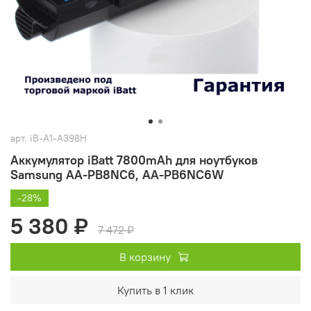
арт.
iB-A1-A398H
Аккумулятор iBatt 7800mAh для ноутбуков
Samsung AA-PB8NC6, AA-PB6NC6W
-28%
5 380 ₽
7 472 ₽
В корзину
Купить в 1 клик