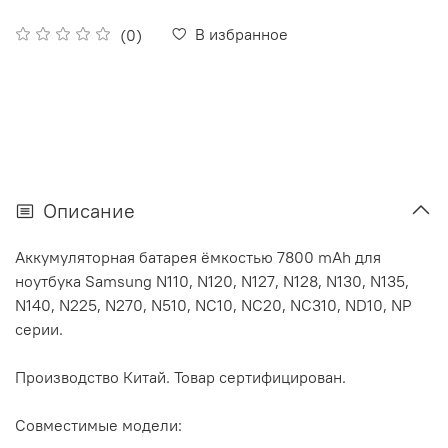
В избранное
(0)
Описание
Аккумуляторная батарея ёмкостью 7800 mAh для
ноутбука Samsung N110, N120, N127, N128, N130, N135,
N140, N225, N270, N510, NC10, NC20, NC310, ND10, NP
серии.
Производство Китай. Товар сертифицирован.
Совместимые модели: