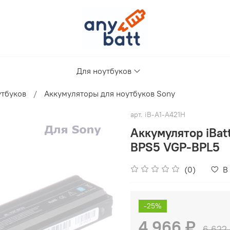
Для ноутбуков
утбуков
Аккумуляторы для ноутбуков Sony
арт.
iB-A1-A421H
Аккумулятор iBa
BPS5 VGP-BPL5
(0)
В
-25%
4 966 ₽
6 622