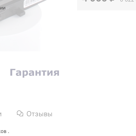
чии
и
Отзывы
ов .