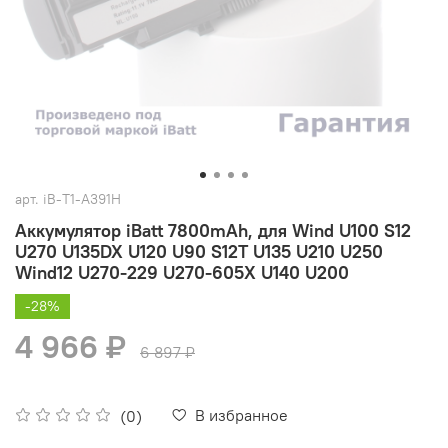
арт.
iB-T1-A391H
Аккумулятор iBatt 7800mAh, для Wind U100 S12
U270 U135DX U120 U90 S12T U135 U210 U250
Wind12 U270-229 U270-605X U140 U200
-28%
4 966 ₽
6 897 ₽
В избранное
(0)