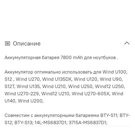
Описание
Аккумуляторная батарея 7800 mAh для ноутбуков .
Аккумулятор оптимально использовать для Wind U100,
S12 , Wind U270, Wind U135DX, Wind U120, Wind U90,
S12T, Wind U135, Wind U210, Wind U250, Wind12 U250,
Wind U270-229, Wind12 U210, Wind U270-605X, Wind
U140, Wind U200,
Совместим с аккумуляторными батареями BTY-S11; BTY-
S12; BTY-S13; 14L-MS6837D1; 3715A-MS6837D1;