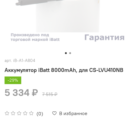
арт.
iB-A1-A804
Аккумулятор iBatt 8000mAh, для CS-LVU410NB
-29%
5 334 ₽
7 515 ₽
В избранное
(0)