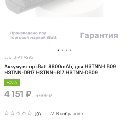
арт.
iB-A1-A295
Аккумулятор iBatt 8800mAh, для HSTNN-LB09
HSTNN-DB17 HSTNN-iB17 HSTNN-DB09
-26%
4 151 ₽
5 609 ₽
В избранное
(0)