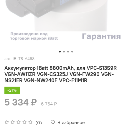
арт.
iB-T8-A498
Аккумулятор iBatt 8800mAh, для VPC-S13S9R
VGN-AW11ZR VGN-CS325J VGN-FW290 VGN-
NS21ER VGN-NW240F VPC-F11M1R
-21%
5 334 ₽
6 754 ₽
В избранное
(0)