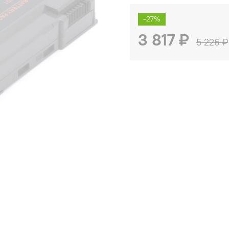
-27%
3 817 ₽
5 226 ₽