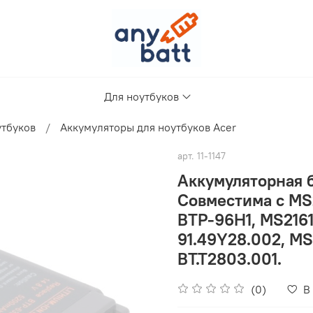
Для ноутбуков
утбуков
Аккумуляторы для ноутбуков Acer
арт.
11-1147
Аккумуляторная б
Совместима с MS2
BTP-96H1, MS2161
91.49Y28.002, MS
BT.T2803.001.
(0)
В