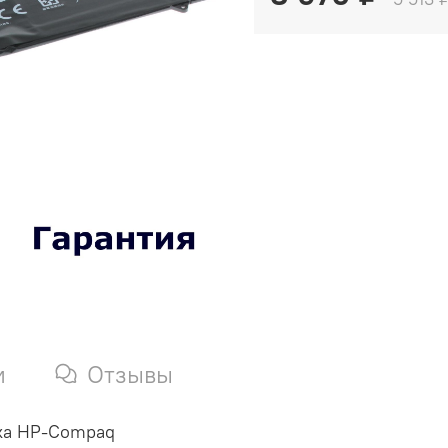
и
Отзывы
ука HP-Compaq