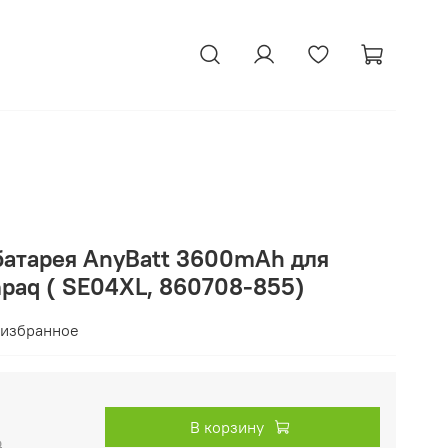
батарея AnyBatt 3600mAh для
paq ( SE04XL, 860708-855)
 избранное
В корзину
₽