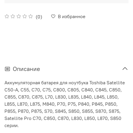
В избранное
(0)
Описание
Аккумуляторная батарея для ноутбука Toshiba Satellite
C50-A, C55, C70, C75, C800, C805, C840, C845, C850,
C855, C870, C875, L70, L830, L835, L840, L845, L850,
L855, L870, L875, M840, P70, P75, P840, P845, P850,
P855, P870, P875, S70, S845, S850, S855, S870, S875,
Satellite Pro C70, C850, C870, L830, L850, L870, S850
серии.