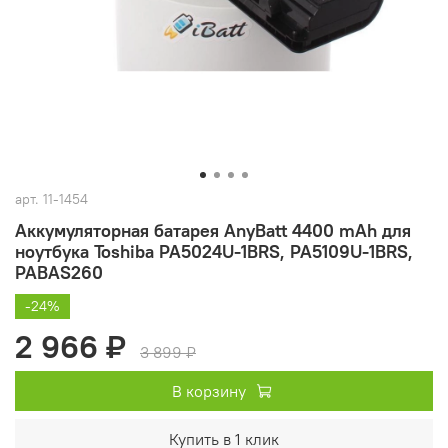
арт.
11-1454
Аккумуляторная батарея AnyBatt 4400 mAh для
ноутбука Toshiba PA5024U-1BRS, PA5109U-1BRS,
PABAS260
-24%
2 966 ₽
3 899 ₽
В корзину
Купить в 1 клик