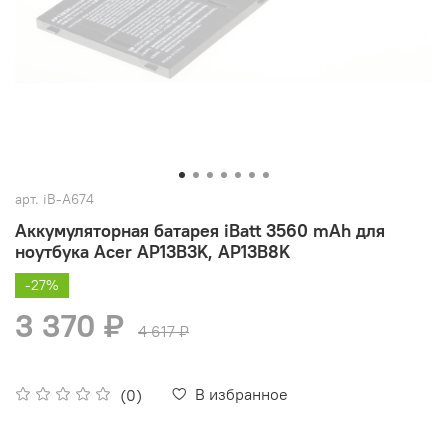
арт.
iB-A674
Аккумуляторная батарея iBatt 3560 mAh для
ноутбука Acer AP13B3K, AP13B8K
-27%
3 370 ₽
4 617 ₽
В избранное
(0)