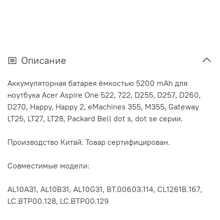
Описание
Аккумуляторная батарея ёмкостью 5200 mAh для
ноутбука Acer Aspire One 522, 722, D255, D257, D260,
D270, Happy, Happy 2, eMachines 355, M355, Gateway
LT25, LT27, LT28, Packard Bell dot s, dot se серии.
Производство Китай. Товар сертифицирован.
Совместимые модели:
AL10A31, AL10B31, AL10G31, BT.00603.114, CL1261B.167,
LC.BTP00.128, LC.BTP00.129