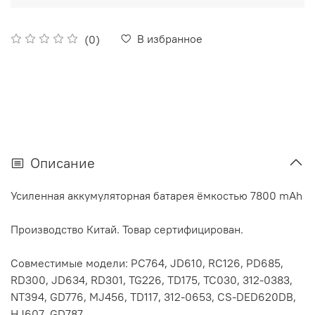
В избранное
(0)
Описание
Усиленная аккумуляторная батарея ёмкостью 7800 mAh
Производство Китай. Товар сертифицирован.
Совместимые модели: PC764, JD610, RC126, PD685,
RD300, JD634, RD301, TG226, TD175, TC030, 312-0383,
NT394, GD776, MJ456, TD117, 312-0653, CS-DED620DB,
HJ607, GD787.