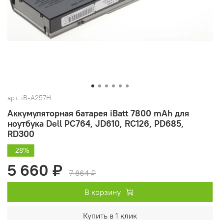
арт.
iB-A257H
Аккумуляторная батарея iBatt 7800 mAh для
ноутбука Dell PC764, JD610, RC126, PD685,
RD300
-28%
5 660 ₽
7 864 ₽
В корзину
Купить в 1 клик