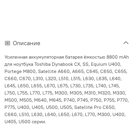
Описание
Усиленная аккумуляторная батарея ёмкостью 8800 mAh
для ноутбука Toshiba Dynabook CX, SS, Equium U400,
Portege M800, Satellite A660, A665, C645, C650, C655,
C660, C670, L310, L320, L510, L515, L630, L635, L640,
L645, L650, L655, L670, L675, L730, L735, L740, L745,
L750, L755, L770, L775, M300, M305, M310, M320, M330,
M500, M505, M640, M645, P740, P745, P750, P755, P770,
P775, U400, U405, U500, U505, Satellite Pro C650,
C660, L510, L630, L640, L650, L670, L770, M300, U400,
U405, U500 серии.